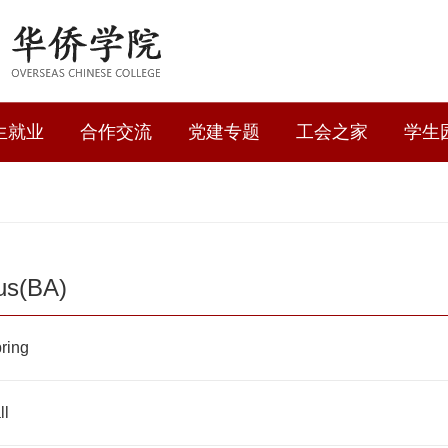
生就业
合作交流
党建专题
工会之家
学生
bus(BA)
Spring
ll