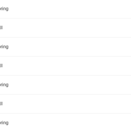
pring
all
ring
ll
ring
ll
ring